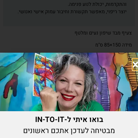
והתקדמות, יכולת לנוע פנימה.
יוצר ריפוי, מאפשר תקשורת וחיבור עמוק אישי ואנושי.
צעיף מבד שיפון נעים ומלטף
מידה 150×85 ס"מ
₪
290.00
הוספה לסל
מוצרים נוספים שיעניינו אותך
בואו איתי ל-IN-TO-IT
מבטיחה לעדכן אתכם ראשונים