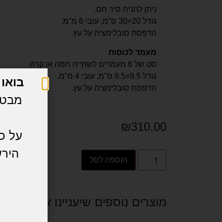
ניתן להניח סיר חם.
גודל 20×30 ס"מ, עובי 6 מ"מ.
הדפסת סובלימציה על עץ.
מעמד לכוסות
סט של 6 מעמדים לשתייה חמה או קרה.
גודל 9.5×9.5 ס"מ, עובי 4 מ"מ.
בואו אית
הדפסת סובלימציה על עץ.
מבטי
₪
310.00
על כ
הירש
הוספה לסל
%
מוצרים נוספים שיעניינו אותך