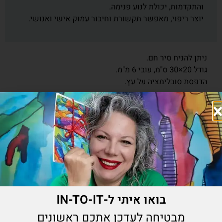
והתקדמות, יכולת לנוע פנימה.
יוצר ריפוי, מאפשר תקשורת וחיבור עמוק אישי ואנושי.
ניתן להניח סיר חם.
גודל 20×30 ס"מ, עובי 6 מ"מ.
הדפסת סובלימציה על עץ.
₪
220.00
הוספה לסל
מוצרים נוספים שיעניינו אותך
בואו איתי ל-IN-TO-IT
מבטיחה לעדכן אתכם ראשונים