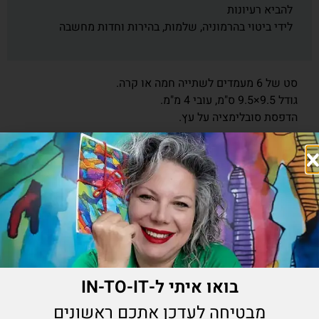
להביא רעיונות
לידי ביטוי בהרמוניה, שלמות, בהירות וחדות מחשבה
סט של 6 מעמדים לשתייה חמה או קרה.
גודל 9.5×9.5 ס"מ, עובי 4 מ"מ.
הדפסת סובלימציה על עץ.
₪
140.00
הוספה לסל
מוצרים נוספים שיעניינו אותך
בואו איתי ל-IN-TO-IT
מבטיחה לעדכן אתכם ראשונים