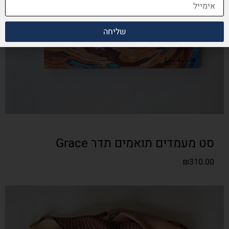
שליחה
סט מעמדים תואמים תדר Grace
₪
310.00