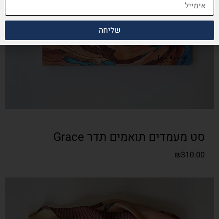
שליחה
סט מעמדים תואמים תדר Grace
₪
310.00