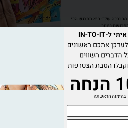
מהברכה שלך- היא תתרגש הכי.
מרגשת ביותר.
י ל-IN-TO-IT
על השידה, שיישאר קרוב לעין.
עדכן אתכם ראשונים
א מזכרת שנשארת לתמיד.
ל הדברים השווים
קבלו הטבת הצטרפות
חה
בהזמנה הראשונה