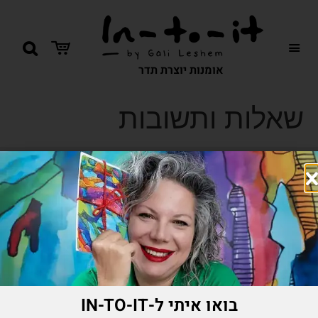
אומנות יוצרת תדר
שאלות ותשובות
050-7561056
leshem.gali@gmail.com
בואו איתי ל-IN-TO-IT
רחובות